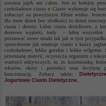
zawiera jajek ani cukru. Jest to kolejny pro
czekoladowe ciasto
Ciasto wykonuje się bar
zobaczyć na powyższym filmie wideo. Jeste
dla mnie dzień bez słodkości to dzień stracon
ciasta i desery. Lubie ciasta drożdżowe, z k
domowe wypieki, torty – lubię wszystkie
poznawać nowe smaki tak jak w tym przypadku 
sprawdzenie jak smakuje ciasto z kaszy jagl
czekoladowe, lekko gorzkie i lekko wilgotne.
przemianę materii, oczyszcza organizm z toksy
wartości odżywczych, m. in. krzemionkę, któr
włosów, skóry i paznokci oraz lecytynę p
Dietetyc
koncentrację. Zobacz także:
Jogurtowe Ciasto Dietetyczne
,