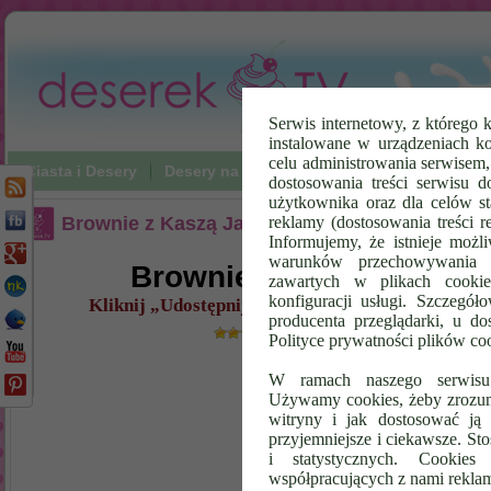
Serwis internetowy, z którego k
instalowane w urządzeniach k
celu administrowania serwisem
Ciasta i Desery
Desery na zimno
Napoje
Poradniki Vi
dostosowania treści serwisu d
użytkownika oraz dla celów st
Brownie z Kaszą Jaglaną
reklamy (dostosowania treści 
Informujemy, że istnieje możl
warunków przechowywania l
Brownie z Kaszą Jaglan
zawartych w plikach cookie
konfiguracji usługi. Szczegół
Kliknij „Udostępnij” i Pobierz Kod – umieść ten f
producenta przeglądarki, u do
(
103
ocena,
21
gło
Polityce prywatności plików co
W ramach naszego serwisu i
Używamy cookies, żeby zrozumi
witryny i jak dostosować ją 
przyjemniejsze i ciekawsze. S
i statystycznych. Cookie
współpracujących z nami rekla