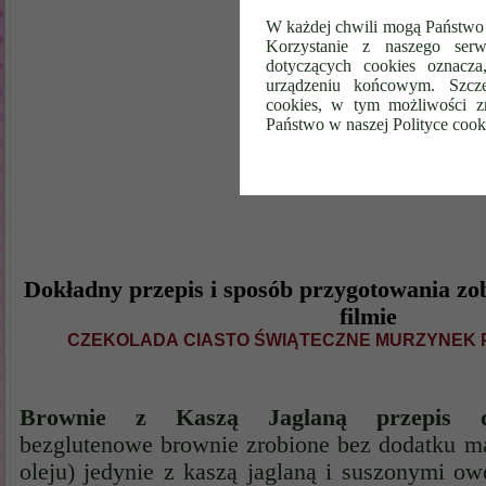
W każdej chwili mogą Państwo 
Korzystanie z naszego serw
dotyczących cookies oznacz
urządzeniu końcowym. Szcze
cookies, w tym możliwości z
Państwo w naszej Polityce cook
Dokładny przepis i sposób przygotowania z
filmie
CZEKOLADA
CIASTO ŚWIĄTECZNE
MURZYNEK
Brownie z Kaszą Jaglaną przepis die
bezglutenowe brownie zrobione bez dodatku ma
oleju) jedynie z kaszą jaglaną i suszonymi ow