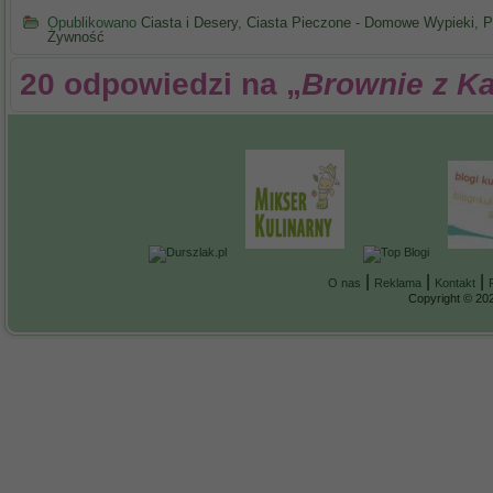
Opublikowano
Ciasta i Desery
,
Ciasta Pieczone - Domowe Wypieki
,
P
Żywność
20 odpowiedzi na „
Brownie z K
|
|
|
O nas
Reklama
Kontakt
Copyright © 202