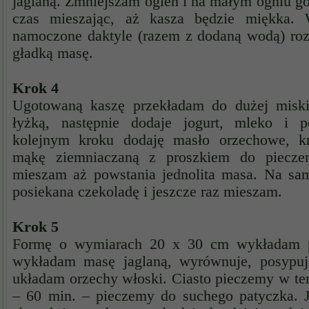
jaglaną. Zmniejszam ogień i na małym ogniu got
czas mieszając, aż kasza będzie miękka
namoczone daktyle (razem z dodaną wodą) ro
gładką masę.
Krok 4
Ugotowaną kaszę przekładam do dużej miski
łyżką, następnie dodaje jogurt, mleko i
kolejnym kroku dodaję masło orzechowe, k
mąkę ziemniaczaną z proszkiem do pieczen
mieszam aż powstania jednolita masa. Na sa
posiekana czekoladę i jeszcze raz mieszam.
Krok 5
Formę o wymiarach 20 x 30 cm wykładam pa
wykładam masę jaglaną, wyrównuje, posypuj
układam orzechy włoski. Ciasto pieczemy w te
– 60 min. – pieczemy do suchego patyczka. J