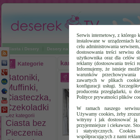
Serwis internetowy, z którego k
instalowane w urządzeniach k
celu administrowania serwisem
Ciasta i Desery
Desery na zimno
Napoje
Poradniki Vi
dostosowania treści serwisu d
użytkownika oraz dla celów st
karpatka
Kategorie
reklamy (dostosowania treści 
Informujemy, że istnieje możl
warunków przechowywania l
Batoniki,
Sernik Islandzki
zawartych w plikach cookie
Muffinki,
konfiguracji usługi. Szczegół
Se
producenta przeglądarki, u do
Po
Ciasteczka,
Polityce prywatności plików co
se
Czekoladki
śm
W ramach naszego serwisu i
ka
Używamy cookies, żeby zrozumi
Bez kategorii
pr
witryny i jak dostosować ją 
Ciasta bez
St
przyjemniejsze i ciekawsze. S
zo
Pieczenia
i statystycznych. Cookie
współpracujących z nami rekla
ag