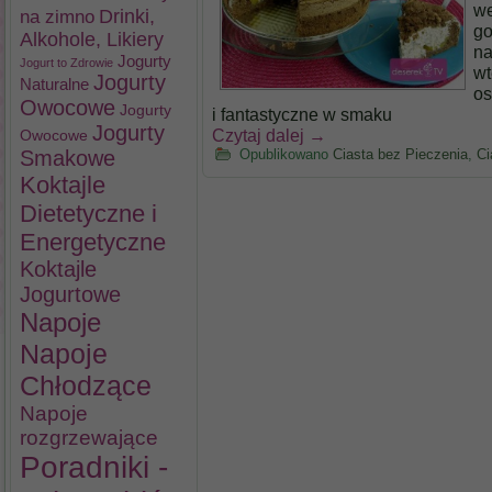
we
na zimno
Drinki,
go
Alkohole, Likiery
na
Jogurty
Jogurt to Zdrowie
wt
Jogurty
Naturalne
os
Owocowe
Jogurty
i fantastyczne w smaku
Jogurty
Czytaj dalej
→
Owocowe
Smakowe
Opublikowano
Ciasta bez Pieczenia
,
Ci
Koktajle
Dietetyczne i
Energetyczne
Koktajle
Jogurtowe
Napoje
Napoje
Chłodzące
Napoje
rozgrzewające
Poradniki -