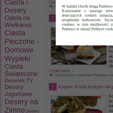
Ciasta i
Czytaj dalej
→
W każdej chwili mogą Państwo 
Opublikowano
Ciasta bez Pieczenia
,
Ci
Desery
Korzystanie z naszego serw
dotyczących cookies oznacz
Ciasta na
Tort bez pieczenia
urządzeniu końcowym. Szcze
Wielkanoc
cookies, w tym możliwości z
To
Państwo w naszej Polityce cook
Ciasta
ow
ma
Pieczone -
ow
je
Domowe
Pr
sk
Wypieki
sk
Ciasta
zb
Czytaj dalej
→
Świąteczne
Opublikowano
Ciasta bez Pieczenia
,
Ci
Deserek.TV
Desery
Kopiec Kreta przepis od
Jogurtowe
Ko
Desery na
pr
ba
Zimno
ci
Desery