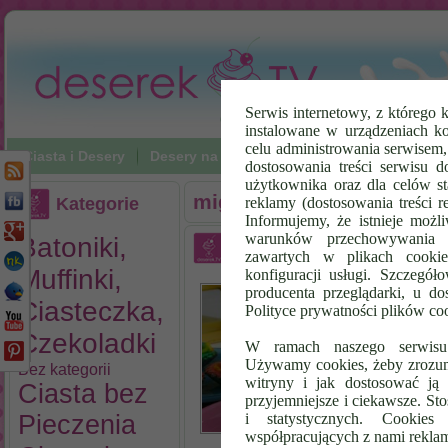
Serwis internetowy, z którego k
instalowane w urządzeniach k
celu administrowania serwisem
Ciasta i Desery
Desery na zimno
Napoje
Poradniki Vi
dostosowania treści serwisu d
użytkownika oraz dla celów st
migdały
Kategorie
reklamy (dostosowania treści 
Informujemy, że istnieje możl
warunków przechowywania l
Batoniki,
Mleko Migdałowe przepis
zawartych w plikach cookie
Muffinki,
konfiguracji usługi. Szczegół
Ml
producenta przeglądarki, u do
je
Ciasteczka,
Polityce prywatności plików co
si
Czekoladki
cz
W ramach naszego serwisu i
za
Używamy cookies, żeby zrozumi
Bez kategorii
ga
witryny i jak dostosować ją 
Ciasta bez
po
przyjemniejsze i ciekawsze. S
pu
Pieczenia
i statystycznych. Cookie
współpracujących z nami rekla
pr