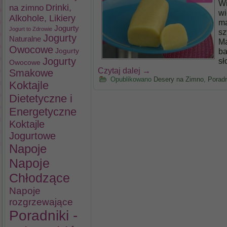
Wi
na zimno
Drinki,
wi
Alkohole, Likiery
ma
Jogurty
Jogurt to Zdrowie
sz
Jogurty
Naturalne
Ma
Owocowe
ba
Jogurty
Jogurty
sł
Owocowe
Czytaj dalej
→
Smakowe
Opublikowano
Desery na Zimno
,
Poradn
Koktajle
Dietetyczne i
Energetyczne
Koktajle
Jogurtowe
Napoje
Napoje
Chłodzące
Napoje
rozgrzewające
Poradniki -