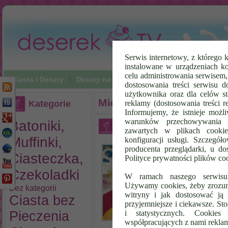
Serwis internetowy, z którego k
instalowane w urządzeniach k
celu administrowania serwisem
Ciasta i Desery
Desery na zimno
Napoje
Poradniki Vi
dostosowania treści serwisu d
użytkownika oraz dla celów st
Miesięczne archiwum:
li
Kategorie
reklamy (dostosowania treści 
Informujemy, że istnieje możl
warunków przechowywania l
Batoniki,
Lody Wodne – Jabłkowo 
zawartych w plikach cookie
Muffinki,
konfiguracji usługi. Szczegół
L
producenta przeglądarki, u do
Ja
Ciasteczka,
Polityce prywatności plików co
wo
Czekoladki
dn
W ramach naszego serwisu i
30
Używamy cookies, żeby zrozumi
Bez kategorii
gd
witryny i jak dostosować ją 
Ciasta bez
do
przyjemniejsze i ciekawsze. S
mo
Pieczenia
i statystycznych. Cookie
współpracujących z nami rekla
Al