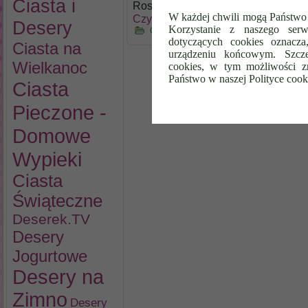
Ciasta i
Rossman.
W każdej chwili mogą Państwo 
Czytaj dalej
→
Desery
Korzystanie z naszego serw
Opublikowano
Desery na zimno
,
Deser
dotyczących cookies oznacz
Ciasta na
urządzeniu końcowym. Szcze
Wielkanoc
cookies, w tym możliwości z
Państwo w naszej Polityce cook
Ciasta
Pieczone -
Domowe
Wypieki
Ciasta
Świąteczne
Deserek.TV
Desery
Jogurtowe
Desery na
Zimno
Desery