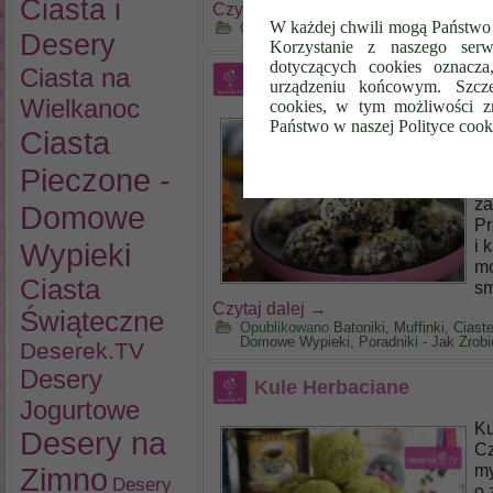
Ciasta i
Czytaj dalej
→
W każdej chwili mogą Państwo 
Opublikowano
Batoniki, Muffinki, Cias
Desery
Korzystanie z naszego serw
dotyczących cookies oznacz
Ciasta na
Bajaderki przepis
urządzeniu końcowym. Szcze
Wielkanoc
cookies, w tym możliwości z
Do
Państwo w naszej Polityce cook
Ciasta
Do
ci
Pieczone -
na
za
Domowe
Pr
i 
Wypieki
mo
Ciasta
sm
Czytaj dalej
→
Świąteczne
Opublikowano
Batoniki, Muffinki, Cias
Domowe Wypieki
,
Poradniki - Jak Zrob
Deserek.TV
Desery
Kule Herbaciane
Jogurtowe
Ku
Desery na
Cz
my
Zimno
Desery
o 