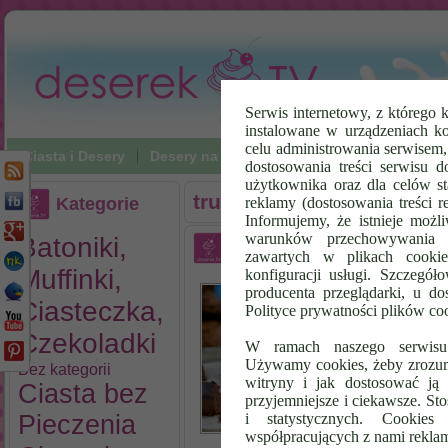
Serwis internetowy, z którego k
instalowane w urządzeniach k
celu administrowania serwisem
Ciasta i Desery
Desery na zimno
Napoje
Poradniki Vi
dostosowania treści serwisu d
użytkownika oraz dla celów st
trufelki
Kategorie
reklamy (dostosowania treści 
Informujemy, że istnieje możl
warunków przechowywania l
Batoniki,
Trufle Czekoladowe
zawartych w plikach cookie
Muffinki,
konfiguracji usługi. Szczegół
Tr
producenta przeglądarki, u do
na
Ciasteczka,
Polityce prywatności plików co
na
Czekoladki
tr
W ramach naszego serwisu i
wy
Używamy cookies, żeby zrozumi
Bez kategorii
Pr
witryny i jak dostosować ją 
Ciasta bez
ma
przyjemniejsze i ciekawsze. S
sk
Pieczenia
i statystycznych. Cookie
współpracujących z nami rekla
so