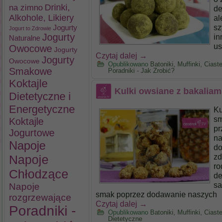
na zimno
Drinki,
de
Alkohole, Likiery
al
sz
Jogurty
Jogurt to Zdrowie
Jogurty
in
Naturalne
us
Owocowe
Jogurty
Czytaj dalej
→
Jogurty
Owocowe
Opublikowano
Batoniki, Muffinki, Cias
Smakowe
Poradniki - Jak Zrobić?
Koktajle
Kulki owsiane z bakaliami
Dietetyczne i
Energetyczne
Ku
sm
Koktajle
pr
Jogurtowe
na
Napoje
do
zd
Napoje
ro
Chłodzące
de
sa
Napoje
smak poprzez dodawanie naszych
rozgrzewające
Czytaj dalej
→
Poradniki -
Opublikowano
Batoniki, Muffinki, Cias
Dietetyczne