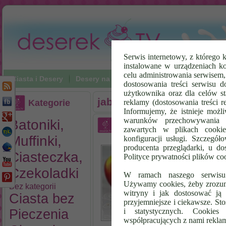
Serwis internetowy, z którego k
instalowane w urządzeniach k
celu administrowania serwisem
Ciasta i Desery
Desery na zimno
Napoje
Poradniki Vi
dostosowania treści serwisu d
użytkownika oraz dla celów st
jabłko
Kategorie
reklamy (dostosowania treści 
Informujemy, że istnieje możl
warunków przechowywania l
Batoniki,
Pieczone Jabłko z Orzec
zawartych w plikach cookie
Cynamonem
Muffinki,
konfiguracji usługi. Szczegół
Jo
producenta przeglądarki, u do
Ciasteczka,
or
Polityce prywatności plików co
cy
Czekoladki
ek
W ramach naszego serwisu i
Używamy cookies, żeby zrozumi
(j
Bez kategorii
witryny i jak dostosować ją 
Za
Ciasta bez
przyjemniejsze i ciekawsze. S
jo
Pieczenia
i statystycznych. Cookie
ni
współpracujących z nami rekla
bi