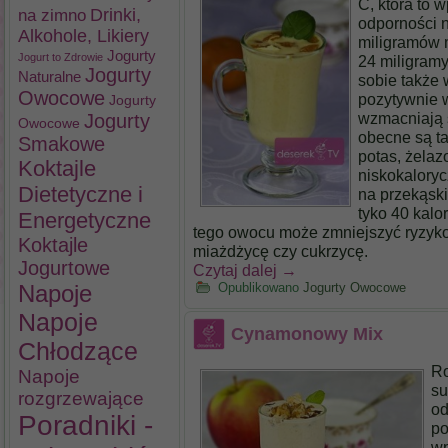
C, która to 
na zimno
Drinki,
odporności 
Alkohole, Likiery
miligramów 
Jogurty
Jogurt to Zdrowie
24 miligramy
Jogurty
Naturalne
sobie także w
Owocowe
pozytywnie 
Jogurty
wzmacniają 
Jogurty
Owocowe
obecne są ta
Smakowe
potas, żelaz
Koktajle
niskokalory
Dietetyczne i
na przekąski
tyko 40 kalo
Energetyczne
tego owocu może zmniejszyć ryzyk
Koktajle
miażdżycę czy cukrzycę.
Jogurtowe
Czytaj dalej
→
Napoje
Opublikowano
Jogurty Owocowe
Napoje
Cynamonowy Mix
Chłodzące
Ro
Napoje
su
rozgrzewające
od
Poradniki -
po
wp