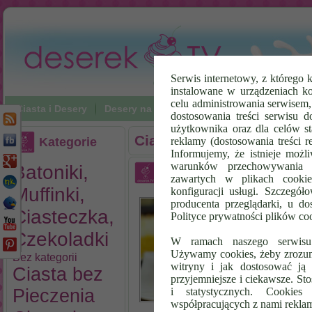
Serwis internetowy, z którego k
instalowane w urządzeniach k
celu administrowania serwisem
Ciasta i Desery
Desery na zimno
Napoje
Poradniki Vi
dostosowania treści serwisu d
użytkownika oraz dla celów st
Ciasto Cappuccino
Kategorie
reklamy (dostosowania treści 
Informujemy, że istnieje możl
warunków przechowywania l
Batoniki,
Ciasto Kubuś
zawartych w plikach cookie
Muffinki,
konfiguracji usługi. Szczegół
Ci
producenta przeglądarki, u do
sm
Ciasteczka,
Polityce prywatności plików co
to
Czekoladki
bi
W ramach naszego serwisu i
us
Używamy cookies, żeby zrozumi
Bez kategorii
bu
witryny i jak dostosować ją 
Ciasta bez
ba
przyjemniejsze i ciekawsze. S
Ko
Pieczenia
i statystycznych. Cookie
współpracujących z nami rekla
Cz