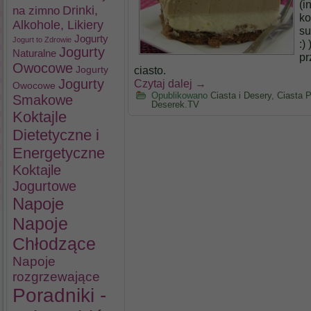
(i
na zimno
Drinki,
ko
Alkohole, Likiery
su
Jogurty
Jogurt to Zdrowie
:)
Jogurty
Naturalne
pr
Owocowe
ciasto.
Jogurty
Jogurty
Czytaj dalej
→
Owocowe
Opublikowano
Ciasta i Desery
,
Ciasta 
Smakowe
Deserek.TV
Koktajle
Dietetyczne i
Energetyczne
Koktajle
Jogurtowe
Napoje
Napoje
Chłodzące
Napoje
rozgrzewające
Poradniki -