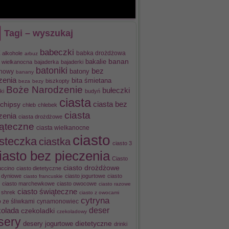
Tagi – wyszukaj
babeczki
alkohole
babka drożdżowa
arbuz
banan
bakalie
 wielkanocna
bajaderka
bajaderki
batoniki
bez
batony
nowy
banany
zenia
bita śmietana
biszkopty
beza
bezy
Boże Narodzenie
bułeczki
ki
budyń
ciasta
chipsy
ciasta bez
chleb
chlebek
ciasta
zenia
ciasta drożdżowe
ąteczne
ciasta wielkanocne
ciasto
asteczka
ciastka
ciasto 3
iasto bez pieczenia
Ciasto
ciasto drożdżowe
ccino
ciasto dietetyczne
o dyniowe
ciasto jogurtowe
ciasto
ciasto francuskie
ciasto marchewkowe
ciasto owocowe
ciasto razowe
ciasto świąteczne
 shrek
ciasto z owocami
cytryna
cynamonowiec
o ze śliwkami
olada
deser
czekoladki
czekoladowy
sery
dietetyczne
desery jogurtowe
drinki