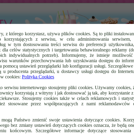
y, z którego korzystasz, używa plików cookies. Są to pliki instalowa
 korzystających z serwisu, w celu administrowania serwisem, 
ug w tym dostosowania treści serwisu do preferencji użytkownika,
Napoje
Poradniki Video
Zdrowa Żywność
Promocje
 dla celów statystycznych i targetowania behawioralnego reklamy (do
ch indywidualnych potrzeb). Informujemy, że istnieje możliwość 
wisu warunków przechowywania lub uzyskiwania dostępu do inform
a pomocą ustawień przeglądarki lub konfiguracji usługi. Szczegółowe 
ą u producenta przeglądarki, u dostawcy usługi dostępu do Internet
ik Malinowo – Borówkowy z Musem
ów cookies:
Polityka Cookies
Na upalne dni szczególnie polecam
 serwisu internetowego stosujemy pliki cookies. Używamy cookies,
sernik na zimno, gdzie obecnie w
ownicy korzystają z witryny i jak dostosować ją tak, aby korzystanie z 
sezonie letnim mamy pod dostatkiem
świeżych owoców. Wspaniały deser na
 ciekawsze. Stosujemy cookies także w celach reklamowych i statys
popołudniową jak i wieczorną przekąskę.
eż stosowane przez współpracujących z nami reklamodawców o
Lekki deser z serkiem
homogenizowanym, owocami i musem.
Czytaj dalej
→
 mogą Państwo zmienić swoje ustawienia dotyczące cookies. Korzy
owego bez zmiany ustawień dotyczących cookies oznacza, że będą o
eniu końcowym. Szczegółowe informacje dotyczące stosowania
wano
Ciasta bez Pieczenia
,
Desery na Zimno