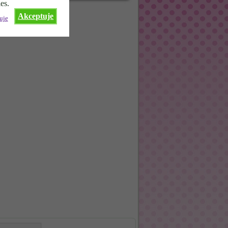
es.
Akceptuje
uje