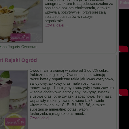
Pole
winogrona, które to są odpowiedzialne za
obniżenie poziom cholesterolu, a także
wpływają pozytywnie i przyspieszają
spalanie tłuszczów w naszym
organizmie.
Czytaj dalej
→
wano
Jogurty Owocowe
rt Rajski Ogród
Owoc malin zawieraj w sobie od 3 do 8% cukru,
fruktozę oraz glikozę. Owoce malin zawierają
także kwasy organiczne takie jak kwas cytrynowy,
salicylowy,jabłkowy oraz małe ilości kwasu
mrówkowego. Ten piękny i soczysty owoc zawiera
w sobie dodatkowo antocyjany, pektyny, związki
śluzowe oraz lotne związki zapachowe. Ten nasz
wspaniały rodzimy owoc zawiera także wiele
witamin takich jak: C, E, B1, B2, B6, a także
substancje mineralne: potas, wapń,
fosfor,żelazo,magnez oraz miedź.
Czytaj dalej
→