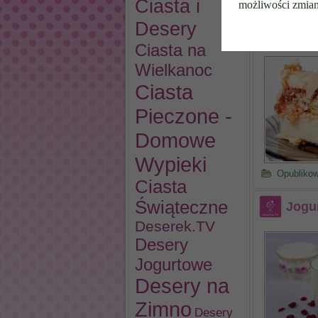
Ciasta i
możliwości zmian
Desery
Przek
Ciasta na
Wielkanoc
Ciasta
Pieczone -
Domowe
Wypieki
Opubliko
Ciasta
Świąteczne
Jogu
Deserek.TV
Desery
Jogurtowe
Desery na
Zimno
Desery