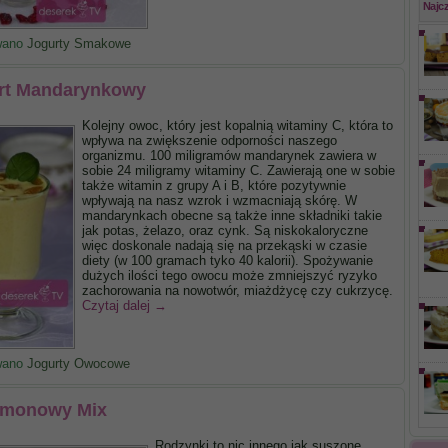
Najc
wano
Jogurty Smakowe
rt Mandarynkowy
Kolejny owoc, który jest kopalnią witaminy C, która to
wpływa na zwiększenie odporności naszego
organizmu. 100 miligramów mandarynek zawiera w
sobie 24 miligramy witaminy C. Zawierają one w sobie
także witamin z grupy A i B, które pozytywnie
wpływają na nasz wzrok i wzmacniają skórę. W
mandarynkach obecne są także inne składniki takie
jak potas, żelazo, oraz cynk. Są niskokaloryczne
więc doskonale nadają się na przekąski w czasie
diety (w 100 gramach tyko 40 kalorii). Spożywanie
dużych ilości tego owocu może zmniejszyć ryzyko
zachorowania na nowotwór, miażdżycę czy cukrzycę.
Czytaj dalej
→
wano
Jogurty Owocowe
monowy Mix
Rodzynki to nic innego jak suszone