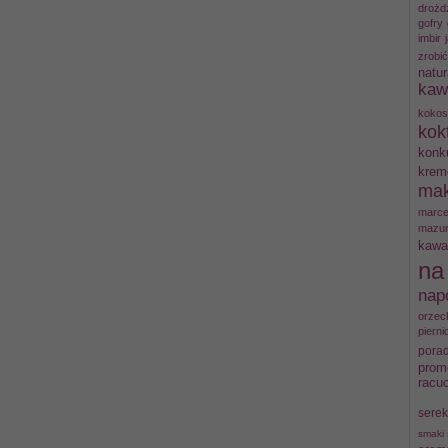
drożd
gofry
imbir
zrobi
natur
kaw
kokos
kok
konk
krem
mak
marc
mazu
kawa
na
nap
orzec
pierni
porad
prom
racu
serek
smaki 