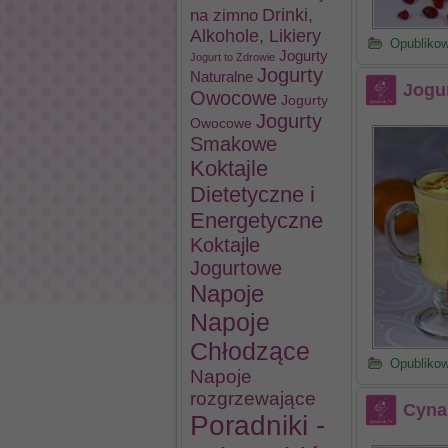
na zimno
Drinki,
Alkohole, Likiery
Opubliko
Jogurty
Jogurt to Zdrowie
Jogurty
Naturalne
Jogu
Owocowe
Jogurty
Jogurty
Owocowe
Smakowe
Koktajle
Dietetyczne i
Energetyczne
Koktajle
Jogurtowe
Napoje
Napoje
Chłodzące
Opubliko
Napoje
rozgrzewające
Cyna
Poradniki -