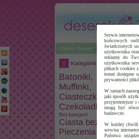
Serwis internetow
końcowych osób
świadczonych usł
Ciasta i Desery
Desery na zimno
użytkownika oraz
reklamy do Twoi
owocowy
Kategorie
użytkownika ser
plikach cookies z
temat dostępne s
Batoniki,
Sern
prywatności plik
Muffinki,
W ramach naszego
Ciasteczka,
jaki sposób użytk
przyjemniejsze i
Czekoladki
mogą być równi
badawcze.
Bez kategorii
Ciasta bez
W każdej chwili
Pieczenia
serwisu internet
Państwa urządz
Opubliko