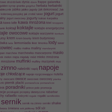
żowe
drożdżówki
dynia
frappe
galaretka
dżem
herbatniki
herbata
golden syrop
granita
grejpfrut
jak dekorować
jabłecznik
jabłka
jabłko
jagody
Jak
jogurt
jogurt
ć kolorową posypkę
jak zrobić lukier
alny
jogurty
jogurt owocowy
kakao
karpatka
a
kawa mrożona
kawa latte
kiwi
knoppers
koktajle
koktajl
koktajle energetyczne
anki
tajle owocowe
koktajle warzywne
konkurs
krem
ursy
krem budyniowy
krem bounty
lody
lemoniada
ówka
likier
limonka
lukier
latte
owiec
maliny
malibu
malina
mandarynki
masło
epan
marchew
marchewka
mascarpone
mrożona
rek
melon
mięta
migdały
miód
mleko
muffinki
mrożone
murzynek
muffiny
mus
napoje
 zimno
naleśniki
napój
oje chłodzące
napoje rozgrzewające
nutella
owoce
owocowy
hy
owocami
owocowe
pianka
piernik
placki
czki
pomarańcza
pomarańcze
poradniki
nik
prince polo
promocja
ocje
rabarbar
przekąski
przepisy dietetyczne
chy
rafaello
rodzynki
rogaliki
rogale
semiferddo
sernik
shake
sernik na zimno
serniki
sól
sól
śmietana
świata
sok jabłkowy