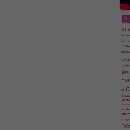
3 bit
babka
bana
piec
borów
bułki
piec
świ
ci
c
bit
Cappu
ciast
kubuś
ciasto
ciast
czek
de