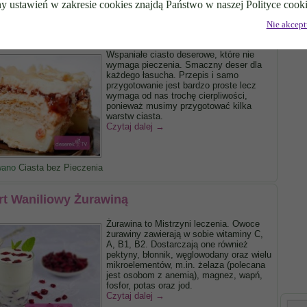
y ustawień w zakresie cookies znajdą Państwo w naszej Polityce cooki
Nie akcept
ładaniec Łasucha – 3Bit
Wspaniałe ciasto deserowe, które nie
wymaga pieczenia. Smaczny deser dla
każdego łasucha. Przepis i samo
przygotowanie jest bardzo proste lecz
wymaga od nas trochę cierpliwości,
ponieważ musimy przygotować kilka
warstw ciasta.
Czytaj dalej
→
wano
Ciasta bez Pieczenia
rt Waniliowy Żurawiną
Żurawina to Mistrzyni leczenia. Owoce
żurawiny zawierają w sobie witaminy C,
A, B1, B2. Dostarczają one również
pektyny, błonnik, węglowodany oraz wielu
mikroelementów, m.in. żelaza (polecana
jest osobom z anemią), magnez, wapń,
fosfor, potas oraz jod.
Czytaj dalej
→