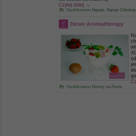
Czytaj dalej
→
Opublikowano
Napoje
,
Napoje Chłodzą
Deser Aromatherapy
Na
ch
wł
XI
od
je
do
go
Cz
Opublikowano
Desery na Zimno