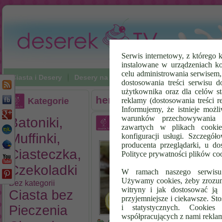
Serwis internetowy, z którego k
instalowane w urządzeniach k
celu administrowania serwisem
Ciasta i Desery
Desery na zimno
Napoje
Poradniki Vi
dostosowania treści serwisu d
użytkownika oraz dla celów st
herbata
Kategorie
reklamy (dostosowania treści 
Informujemy, że istnieje możl
warunków przechowywania l
Batoniki,
Napój Imbirowy
zawartych w plikach cookie
Muffinki,
konfiguracji usługi. Szczegół
Na
producenta przeglądarki, u do
ro
Ciasteczka,
Polityce prywatności plików co
pr
Czekoladki
mi
W ramach naszego serwisu i
św
Używamy cookies, żeby zrozumi
Bez kategorii
kr
witryny i jak dostosować ją 
Ciasta bez
Cz
przyjemniejsze i ciekawsze. S
Pieczenia
i statystycznych. Cookie
współpracujących z nami rekla