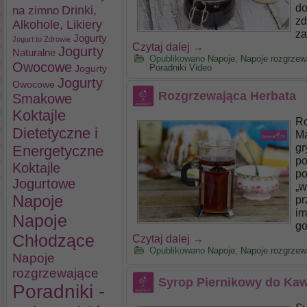
do
na zimno
Drinki,
zd
Alkohole, Likiery
za
Jogurty
Jogurt to Zdrowie
Czytaj dalej
→
Jogurty
Naturalne
Opublikowano
Napoje
,
Napoje rozgrzew
Owocowe
Poradniki Video
Jogurty
Jogurty
Owocowe
Rozgrzewająca Herbata
Smakowe
Koktajle
Ro
Dietetyczne i
Ma
gr
Energetyczne
po
Koktajle
po
Jogurtowe
„w
Napoje
pr
im
Napoje
go
Chłodzące
Czytaj dalej
→
Opublikowano
Napoje
,
Napoje rozgrzew
Napoje
rozgrzewające
Syrop Piernikowy do Ka
Poradniki -