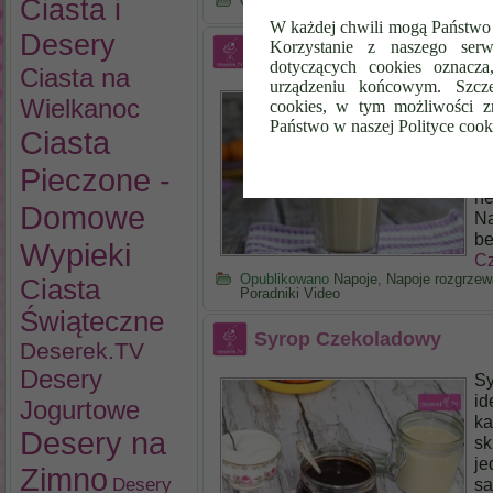
Ciasta i
Opublikowano
Deserek.TV
,
Napoje
,
Nap
W każdej chwili mogą Państwo 
Desery
Korzystanie z naszego serw
Chai Tea Latte
dotyczących cookies oznacz
Ciasta na
urządzeniu końcowym. Szcze
Ch
Wielkanoc
cookies, w tym możliwości z
sa
Państwo w naszej Polityce cook
Ciasta
ow
St
Pieczone -
ci
he
Domowe
Na
be
Wypieki
Cz
Opublikowano
Napoje
,
Napoje rozgrzew
Ciasta
Poradniki Video
Świąteczne
Syrop Czekoladowy
Deserek.TV
Desery
Sy
id
Jogurtowe
ka
Desery na
sk
je
Zimno
Desery
sa