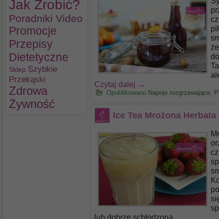
Sy
Jak Zrobić?
pr
Poradniki Video
cz
pi
Promocje
sm
Przepisy
że
Dietetyczne
do
Ta
Szybkie
Sklep
al
Przekąski
Czytaj dalej
→
Zdrowa
Opublikowano
Napoje rozgrzewające
,
P
Żywność
Ice Tea Mrożona Herbata
Mr
or
cz
sp
sm
Ko
po
si
sp
lub dobrze schłodzoną