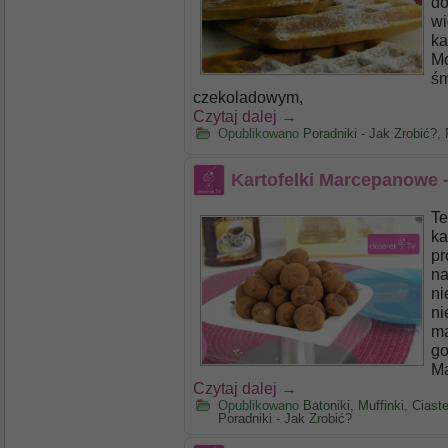
do
wi
ka
Mo
śm
czekoladowym,
Czytaj dalej
→
Opublikowano
Poradniki - Jak Zrobić?
,
Kartofelki Marcepanowe 
Te
ka
pr
na
ni
ni
ma
go
Ma
Czytaj dalej
→
Opublikowano
Batoniki, Muffinki, Cias
Poradniki - Jak Zrobić?