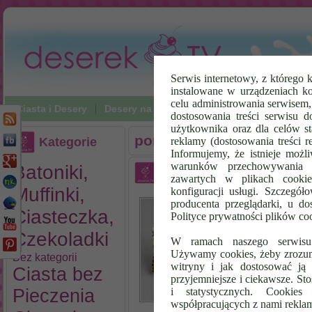
Serwis internetowy, z którego k
instalowane w urządzeniach k
celu administrowania serwisem
Ciasta i Desery
Desery na zimno
Napoje
Poradniki Vi
dostosowania treści serwisu d
użytkownika oraz dla celów st
poradniki
Kategorie
reklamy (dostosowania treści 
Informujemy, że istnieje możl
warunków przechowywania l
Batoniki,
Jak zrobić Batoniki Twix
zawartych w plikach cookie
Muffinki,
konfiguracji usługi. Szczegół
By
producenta przeglądarki, u do
Ba
Ciasteczka,
Polityce prywatności plików co
Di
Czekoladki
Ka
W ramach naszego serwisu i
zr
Używamy cookies, żeby zrozumi
Bez kategorii
kt
witryny i jak dostosować ją 
Ciasta bez
ba
przyjemniejsze i ciekawsze. S
Ws
Pieczenia
i statystycznych. Cookie
współpracujących z nami rekla
wy