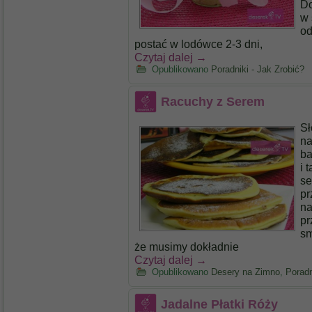
Do
w 
od
postać w lodówce 2-3 dni,
Czytaj dalej
→
Opublikowano
Poradniki - Jak Zrobić?
Racuchy z Serem
Sł
na
ba
i 
se
pr
na
pr
sm
że musimy dokładnie
Czytaj dalej
→
Opublikowano
Desery na Zimno
,
Poradn
Jadalne Płatki Róży