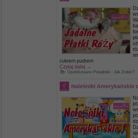
Dz
ws
Wa
ba
to
pł
uż
ró
sm
cukrem pudrem
Czytaj dalej
→
Opublikowano
Poradniki - Jak Zrobić?
Naleśniki Amerykańskie d
Na
pr
ws
pr
dz
Dz
sp