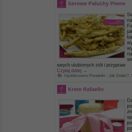
Serowe Paluchy Piwne
Se
na
Fa
ja
ba
wy
wy
na
sm
swych ulubionych ziół i przypraw
Czytaj dalej
→
Opublikowano
Poradniki - Jak Zrobić?
,
Krem Rafaello
Dz
po
zr
sp
po
po