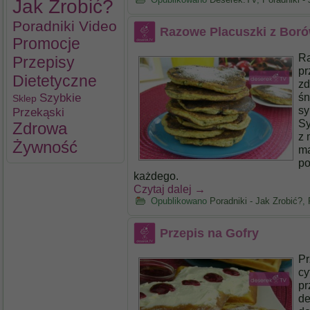
Jak Zrobić?
Poradniki Video
Razowe Placuszki z Bor
Promocje
Ra
Przepisy
pr
Dietetyczne
zd
Szybkie
śn
Sklep
sy
Przekąski
Sy
Zdrowa
z 
Żywność
mą
po
każdego.
Czytaj dalej
→
Opublikowano
Poradniki - Jak Zrobić?
,
Przepis na Gofry
Pr
cy
pr
de