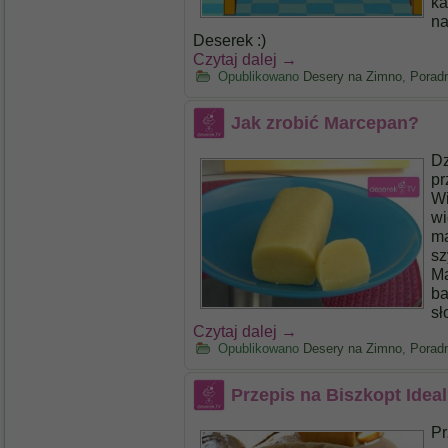
ka
na
Deserek :)
Czytaj dalej
→
Opublikowano
Desery na Zimno
,
Poradn
Jak zrobić Marcepan?
Dz
pr
Wi
wi
ma
sz
Ma
ba
sł
Czytaj dalej
→
Opublikowano
Desery na Zimno
,
Poradn
Przepis na Biszkopt Idea
Pr