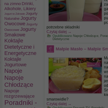
na zimno
Drinki,
za
Alkohole, Likiery
ga
po
Jogurty
Jogurt to Zdrowie
Jogurty
pu
Naturalne
pr
Owocowe
Jogurty
potrzebne składniki
Jogurty
Owocowe
Czytaj dalej
→
Smakowe
Opublikowano
Napoje Chłodzące
,
Porad
Dietetyczne
Koktajle
Dietetyczne i
Małpie Masło – Małpie S
Energetyczne
Ma
Koktajle
na
Jogurtowe
na
Napoje
ws
na
Napoje
je
Chłodzące
od
Sm
Napoje
ki
rozgrzewające
smarowidle?
Poradniki -
Czytaj dalej
→
Opublikowano
Deserek.TV
,
Poradniki -