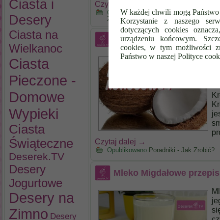
Ciasta i
Czytaj dalej
→
W każdej chwili mogą Państwo 
Opublikowano
Batoniki, Muffinki, Cias
Desery
Zrobić?
Korzystanie z naszego serw
dotyczących cookies oznacz
Ciasta na
Masło Kokosowe
urządzeniu końcowym. Szcze
Wielkanoc
cookies, w tym możliwości z
Państwo w naszej Polityce cook
Ma
Ciasta
sm
sm
Pieczone -
Ma
Domowe
Kr
Kr
Wypieki
je
sm
Ciasta
pr
Świąteczne
Czytaj dalej
→
Opublikowano
Poradniki - Jak Zrobić?
Deserek.TV
Desery
Mleko Migdałowe przepis
Jogurtowe
Ml
Desery na
je
si
Zimno
Desery
cz