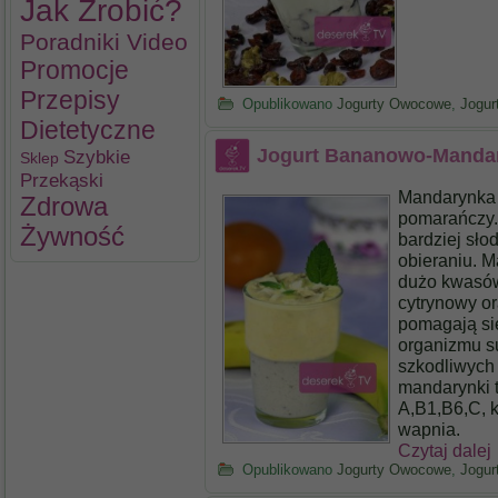
Jak Zrobić?
Poradniki Video
Promocje
Przepisy
Opublikowano
Jogurty Owocowe
,
Jogu
Dietetyczne
Jogurt Bananowo-Manda
Szybkie
Sklep
Przekąski
Mandarynka 
Zdrowa
pomarańczy. 
Żywność
bardziej sło
obieraniu. M
dużo kwasów
cytrynowy or
pomagają si
organizmu su
szkodliwych
mandarynki t
A,B1,B6,C, k
wapnia.
Czytaj dalej
Opublikowano
Jogurty Owocowe
,
Jogu