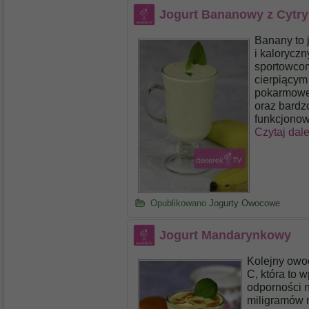
Jogurt Bananowy z Cytr
Banany to 
i kalorycz
sportowcom
cierpiącym
pokarmowe
oraz bardz
funkcjono
Czytaj dal
Opublikowano
Jogurty Owocowe
Jogurt Mandarynkowy
Kolejny owoc
C, która to 
odporności 
miligramów 