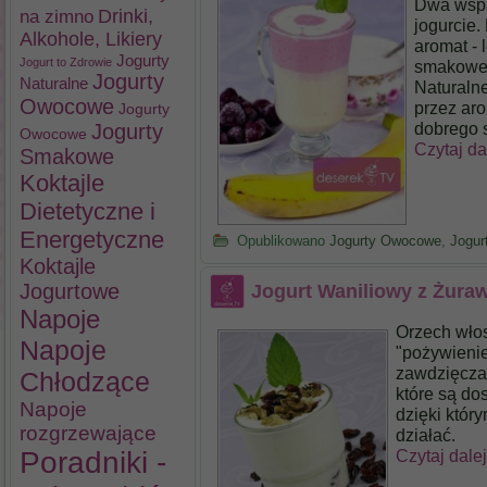
Dwa wspa
na zimno
Drinki,
jogurcie
Alkohole, Likiery
aromat -
Jogurty
Jogurt to Zdrowie
smakoweg
Jogurty
Naturalne
Naturaln
Owocowe
przez aro
Jogurty
dobrego s
Jogurty
Owocowe
Czytaj da
Smakowe
Koktajle
Dietetyczne i
Energetyczne
Opublikowano
Jogurty Owocowe
,
Jogu
Koktajle
Jogurtowe
Jogurt Waniliowy z Żura
Napoje
Orzech wło
Napoje
"pożywieni
zawdzięcza
Chłodzące
które są do
Napoje
dzięki któr
rozgrzewające
działać.
Poradniki -
Czytaj dale