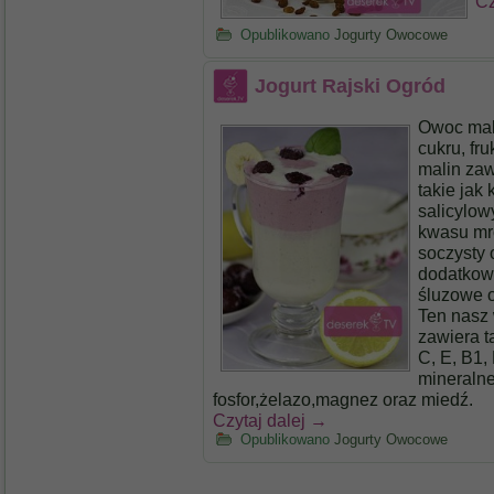
Cz
Opublikowano
Jogurty Owocowe
Jogurt Rajski Ogród
Owoc mali
cukru, fr
malin zaw
takie jak
salicylow
kwasu mr
soczysty 
dodatkowo
śluzowe o
Ten nasz
zawiera t
C, E, B1,
mineralne
fosfor,żelazo,magnez oraz miedź.
Czytaj dalej
→
Opublikowano
Jogurty Owocowe