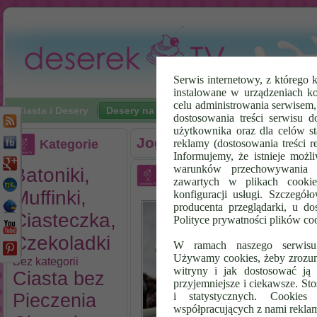
Serwis internetowy, z którego k
instalowane w urządzeniach k
celu administrowania serwisem
Ciasta i Desery
Desery na zimno
Napoje
Poradniki Vi
dostosowania treści serwisu d
użytkownika oraz dla celów st
Jogurty Owocowe
Kategorie
reklamy (dostosowania treści 
Informujemy, że istnieje możl
warunków przechowywania l
Batoniki,
Jogurt Malinowy z Rodz
zawartych w plikach cookie
Muffinki,
konfiguracji usługi. Szczegół
Maliny cz
producenta przeglądarki, u do
doskonały
Ciasteczka,
Polityce prywatności plików co
Pobudzają
Czekoladki
Pot ulega
W ramach naszego serwisu i
dzięki te
Używamy cookies, żeby zrozumi
Bez kategorii
organizmu
witryny i jak dostosować ją 
Ciasta bez
temperatu
przyjemniejsze i ciekawsze. S
Czytaj da
Pieczenia
i statystycznych. Cookie
współpracujących z nami rekla