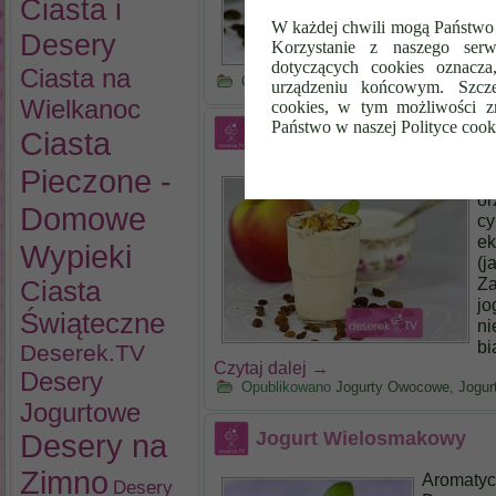
Ciasta i
W każdej chwili mogą Państwo 
Desery
Korzystanie z naszego serw
dotyczących cookies oznacz
Ciasta na
Opublikowano
Jogurty Owocowe
,
Zdro
urządzeniu końcowym. Szcze
Wielkanoc
cookies, w tym możliwości z
Państwo w naszej Polityce cook
Pieczone Jabłko z Orzec
Ciasta
Cynamonem
Pieczone -
Jo
or
Domowe
cy
ek
Wypieki
(j
Za
Ciasta
jo
Świąteczne
ni
bi
Deserek.TV
Czytaj dalej
→
Desery
Opublikowano
Jogurty Owocowe
,
Jogu
Jogurtowe
Jogurt Wielosmakowy
Desery na
Zimno
Aromatyc
Desery