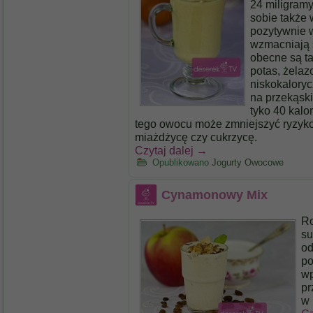
24 miligramy
sobie także w
pozytywnie 
wzmacniają 
obecne są ta
potas, żelaz
niskokalory
na przekąski
tyko 40 kalo
tego owocu może zmniejszyć ryzyk
miażdżycę czy cukrzycę.
Czytaj dalej
→
Opublikowano
Jogurty Owocowe
Cynamonowy Mix
Ro
su
od
po
wp
pr
w 