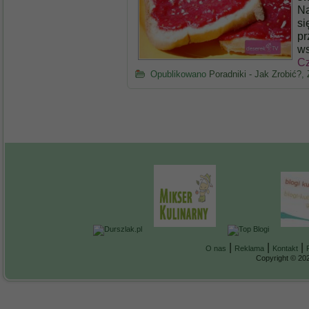
Na
si
pr
ws
Cz
Opublikowano
Poradniki - Jak Zrobić?
,
|
|
|
O nas
Reklama
Kontakt
Copyright © 202