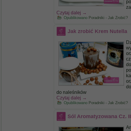
po
z
Czytaj dalej
→
Opublikowano
Poradniki - Jak Zrobić?
Jak zrobić Krem Nutella
Dz
w
or
cz
do
po
ka
or
do
do naleśników
Czytaj dalej
→
Opublikowano
Poradniki - Jak Zrobić?
Sól Aromatyzowana Cz. II
Ar