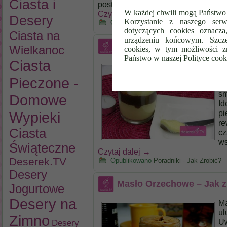
Ciasta i
postać w lodówce 2-3 dni,
W każdej chwili mogą Państwo 
Czytaj dalej
→
Desery
Korzystanie z naszego serw
Opublikowano
Poradniki - Jak Zrobić?
dotyczących cookies oznacz
Ciasta na
urządzeniu końcowym. Szcze
Krem Bounty
Wielkanoc
cookies, w tym możliwości z
Państwo w naszej Polityce cook
Ciasta
Ko
sa
Pieczone -
Bo
sm
Domowe
Id
pi
Wypieki
re
Ciasta
cz
ws
Świąteczne
Czytaj dalej
→
Deserek.TV
Opublikowano
Poradniki - Jak Zrobić?
Desery
Masło Orzechowe – Jak z
Jogurtowe
Desery na
Ma
ul
Zimno
Uw
Desery