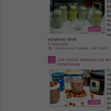
Pr
po
pr
si
ma
Pr
do
nu
wyjątkowy smak
Czytaj dalej
→
Opublikowano
Poradniki - Jak Zrobić?
Jak zrobić dietetyczny 
orzechowy
Cz
sł
na
co
by
kr
or
ra
ty