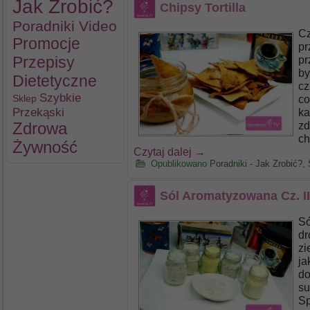
Jak Zrobić?
Chipsy Tortilla
Poradniki Video
Cz
Promocje
pr
Przepisy
pr
by
Dietetyczne
cz
Szybkie
co
Sklep
Przekąski
ka
zd
Zdrowa
ch
Żywność
Czytaj dalej
→
Opublikowano
Poradniki - Jak Zrobić?
,
Sól Aromatyzowana Cz. II
Só
dr
zi
ja
do
su
Sp