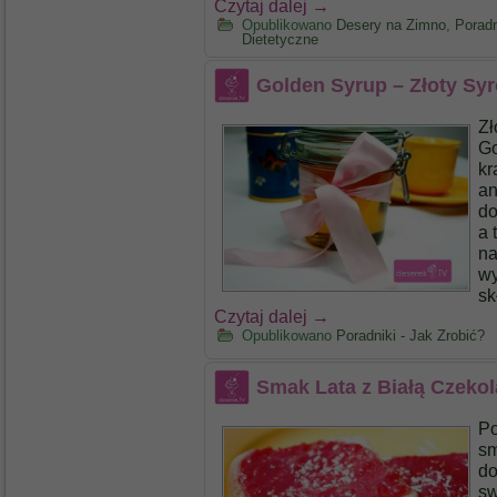
Czytaj dalej
→
Opublikowano
Desery na Zimno
,
Poradn
Dietetyczne
Golden Syrup – Złoty Sy
Zł
Go
kr
an
do
a 
na
wy
sk
Czytaj dalej
→
Opublikowano
Poradniki - Jak Zrobić?
Smak Lata z Białą Czeko
Po
sm
do
sw