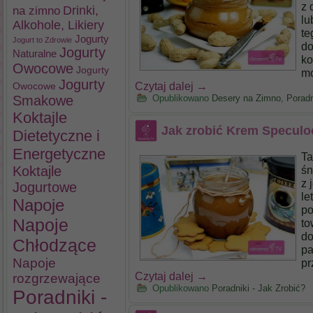
z 
na zimno
Drinki,
lu
Alkohole, Likiery
te
Jogurty
Jogurt to Zdrowie
do
Jogurty
Naturalne
ko
Owocowe
Jogurty
mo
Jogurty
Czytaj dalej
→
Owocowe
Smakowe
Opublikowano
Desery na Zimno
,
Poradn
Koktajle
Jak zrobić Krem Speculo
Dietetyczne i
Energetyczne
Ta
Koktajle
śn
z 
Jogurtowe
le
Napoje
po
Napoje
to
do
Chłodzące
pa
Napoje
p
Czytaj dalej
→
rozgrzewające
Opublikowano
Poradniki - Jak Zrobić?
Poradniki -