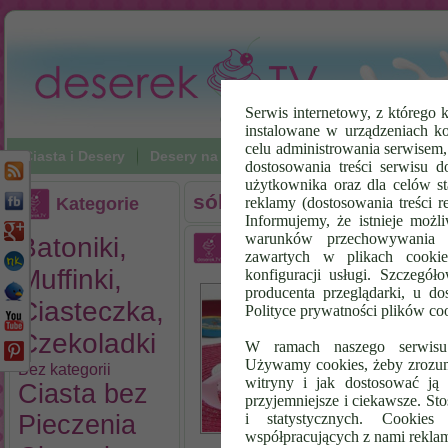
Serwis internetowy, z którego k
instalowane w urządzeniach k
celu administrowania serwisem
Ciasta i Desery
Desery na zimno
Napoje
Poradniki Vi
dostosowania treści serwisu d
użytkownika oraz dla celów st
sól
Kategorie
reklamy (dostosowania treści 
Informujemy, że istnieje możl
warunków przechowywania l
Batoniki,
Krem Rafaello
zawartych w plikach cookie
Muffinki,
konfiguracji usługi. Szczegół
Dz
producenta przeglądarki, u do
po
Ciasteczka,
Polityce prywatności plików co
zr
Czekoladki
sp
W ramach naszego serwisu i
po
Używamy cookies, żeby zrozumi
Bez kategorii
po
witryny i jak dostosować ją 
Ciasta bez
Do
przyjemniejsze i ciekawsze. S
w 
Pieczenia
i statystycznych. Cookie
współpracujących z nami rekla
od