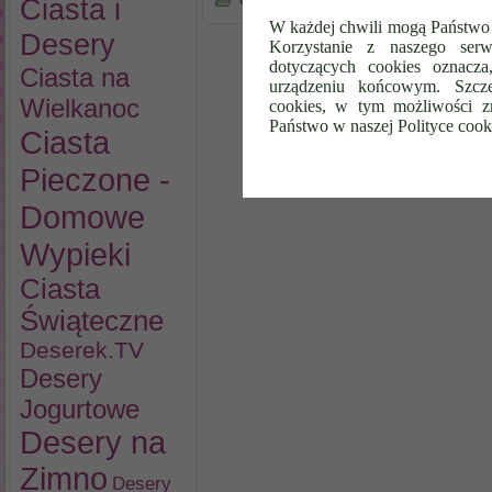
Ciasta i
Opublikowano
Deserek.TV
,
Napoje
,
Nap
W każdej chwili mogą Państwo 
Desery
Korzystanie z naszego serw
dotyczących cookies oznacz
Ciasta na
urządzeniu końcowym. Szcze
Wielkanoc
cookies, w tym możliwości z
Państwo w naszej Polityce cook
Ciasta
Pieczone -
Domowe
Wypieki
Ciasta
Świąteczne
Deserek.TV
Desery
Jogurtowe
Desery na
Zimno
Desery