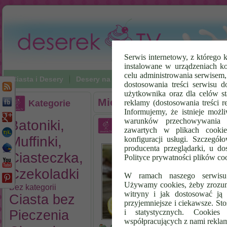
Serwis internetowy, z którego k
instalowane w urządzeniach k
celu administrowania serwisem
Ciasta i Desery
Desery na zimno
Napoje
Poradniki Vi
dostosowania treści serwisu d
użytkownika oraz dla celów st
Miesięczne archiwum:
lu
Kategorie
reklamy (dostosowania treści 
Informujemy, że istnieje możl
warunków przechowywania l
Batoniki,
Napój Imbirowy
zawartych w plikach cookie
Muffinki,
konfiguracji usługi. Szczegół
Na
producenta przeglądarki, u do
ro
Ciasteczka,
Polityce prywatności plików co
pr
Czekoladki
mi
W ramach naszego serwisu i
św
Używamy cookies, żeby zrozumi
Bez kategorii
kr
witryny i jak dostosować ją 
Ciasta bez
Cz
przyjemniejsze i ciekawsze. S
Pieczenia
i statystycznych. Cookie
współpracujących z nami rekla