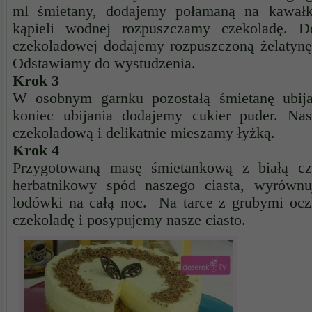
ml śmietany, dodajemy połamaną na kawałk
kąpieli wodnej rozpuszczamy czekoladę. D
czekoladowej dodajemy rozpuszczoną żelatynę
Odstawiamy do wystudzenia.
Krok 3
W osobnym garnku pozostałą śmietanę ubij
koniec ubijania dodajemy cukier puder. Na
czekoladową i delikatnie mieszamy łyżką.
Krok 4
Przygotowaną masę śmietankową z białą c
herbatnikowy spód naszego ciasta, wyrówn
lodówki na całą noc. Na tarce z grubymi oc
czekoladę i posypujemy nasze ciasto.