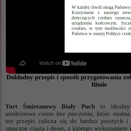
W każdej chwili mogą Państwo 
Korzystanie z naszego serw
dotyczących cookies oznacz
urządzeniu końcowym. Szcze
cookies, w tym możliwości z
Państwo w naszej Polityce cook
Dokładny przepis i sposób przygotowania z
filmie
Tort Śmietanowy Biały Puch
to ideal
urodzinowe
ciasto bez pieczenia
, które można 
ten przepis zalicza się do bardzo prostych i
smaczne
ciasta i deser
, z którego wykonaniem p