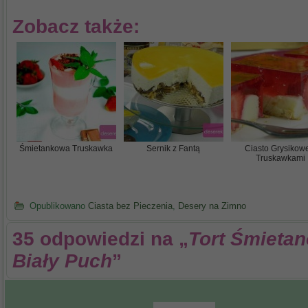
Zobacz także:
Śmietankowa Truskawka
Sernik z Fantą
Ciasto Grysikow
Truskawkami
Opublikowano
Ciasta bez Pieczenia
,
Desery na Zimno
35 odpowiedzi na „
Tort Śmietan
Biały Puch
”