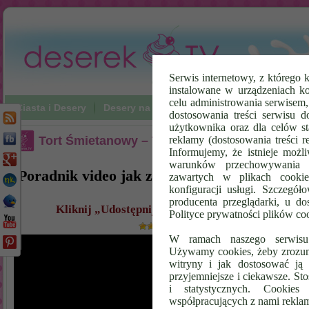
Serwis internetowy, z którego k
instalowane w urządzeniach k
celu administrowania serwisem
Ciasta i Desery
Desery na zimno
Napoje
Poradniki Vi
dostosowania treści serwisu d
użytkownika oraz dla celów st
Tort Śmietanowy – Torcik Biały Puch
reklamy (dostosowania treści 
Informujemy, że istnieje możl
warunków przechowywania l
Tort Śmieta
Poradnik video jak zrobić
zawartych w plikach cookie
konfiguracji usługi. Szczegół
– Film HD
producenta przeglądarki, u do
Kliknij „Udostępnij” i Pobierz Kod – umieść ten f
Polityce prywatności plików co
(
41
ocena,
10
głos
W ramach naszego serwisu i
Używamy cookies, żeby zrozumi
witryny i jak dostosować ją 
przyjemniejsze i ciekawsze. S
i statystycznych. Cookie
współpracujących z nami rekla