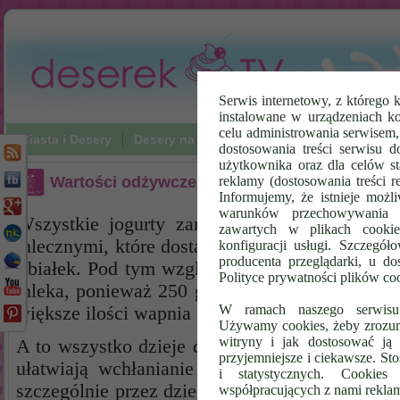
Serwis internetowy, z którego k
instalowane w urządzeniach k
celu administrowania serwisem
Ciasta i Desery
Desery na zimno
Napoje
Poradniki Vi
dostosowania treści serwisu d
użytkownika oraz dla celów st
Wartości odżywcze
reklamy (dostosowania treści 
Informujemy, że istnieje możl
warunków przechowywania l
Wszystkie jogurty zarówno owocowe jak i na
zawartych w plikach cookie
mlecznymi, które dostarczają naszemu organiz
konfiguracji usługi. Szczegół
producenta przeglądarki, u do
i białek. Pod tym względem
jogurty
są o wiele
Polityce prywatności plików co
mleka, ponieważ 250 g jogurtu dostarcza nasz
W ramach naszego serwisu i
większe ilości wapnia niż 250 g mleka.
Używamy cookies, żeby zrozumi
witryny i jak dostosować ją 
A to wszystko dzieje dzięki żywym kulturom bak
przyjemniejsze i ciekawsze. S
ułatwiają wchłanianie wapnia. Zatem jedzenie
i statystycznych. Cookie
szczególnie przez dzieci w okresie rozwoju ora
współpracujących z nami rekla