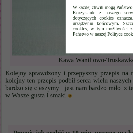
W każdej chwili mogą Państwo 
Korzystanie z naszego serw
dotyczących cookies oznacz
urządzeniu końcowym. Szcze
cookies, w tym możliwości z
Państwo w naszej Polityce cook
Kawa Waniliowo-Truskaw
Kolejny sprawdzony i przepyszny przepis na 
kolejny ten przepis podbił serca wielu naszyc
bardzo się cieszymy i jest nam bardzo miło z t
w Wasze gusta i smaki
Przepis jak zrobić w 10 min. przepyszną 