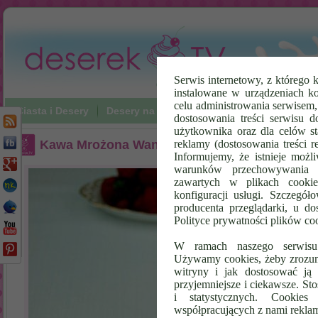
Serwis internetowy, z którego k
instalowane w urządzeniach k
celu administrowania serwisem
Ciasta i Desery
Desery na zimno
Napoje
Poradniki Vi
dostosowania treści serwisu d
użytkownika oraz dla celów st
Kawa Mrożona Waniliowo-Truskawkowa
reklamy (dostosowania treści 
Informujemy, że istnieje możl
warunków przechowywania l
zawartych w plikach cookie
konfiguracji usługi. Szczegół
producenta przeglądarki, u do
Polityce prywatności plików co
W ramach naszego serwisu i
Używamy cookies, żeby zrozumi
witryny i jak dostosować ją 
przyjemniejsze i ciekawsze. S
i statystycznych. Cookie
współpracujących z nami rekla