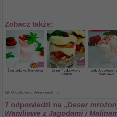
Zobacz także:
Śmietankowa Truskawka
Deser Truskawkowe
Lody Jogurtowe - 
Tiramisu
Waniliowe
Opublikowano
Desery na Zimno
7 odpowiedzi na „
Deser mrożon
Waniliowe z Jagodami i Malina