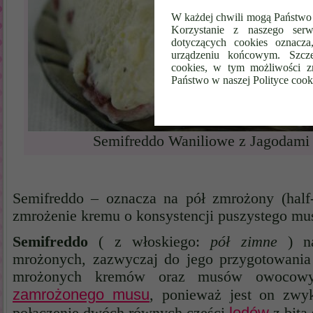
W każdej chwili mogą Państwo 
Korzystanie z naszego serw
dotyczących cookies oznacz
urządzeniu końcowym. Szcze
cookies, w tym możliwości z
Państwo w naszej Polityce cook
Semifreddo Waniliowe z Jagodami
Semifreddo – oznacza na pół zmrożony (half-
zmrożenie kremu o konsystencji puszystego mu
Semifreddo
( z włoskiego:
pół zimne
) na
mrożonych, zazwyczaj do jego przygotowania
mrożonych kremów oraz musów owocowyc
zamrożonego musu
, ponieważ jest on zwy
lodów