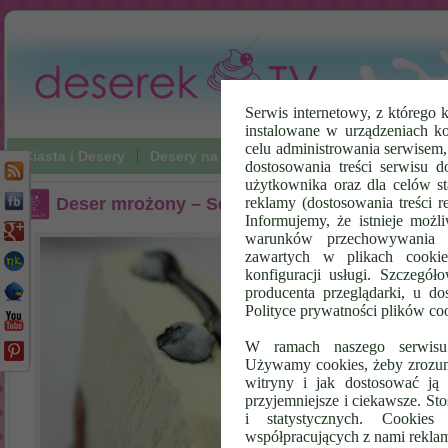
Serwis internetowy, z którego k
instalowane w urządzeniach k
celu administrowania serwisem
Ciasta i Desery
Desery na zimno
Napoje
Poradniki Vi
dostosowania treści serwisu d
użytkownika oraz dla celów st
Deser mrożony – Semifreddo Waniliowe z Jag
reklamy (dostosowania treści 
Informujemy, że istnieje możl
warunków przechowywania l
zawartych w plikach cookie
konfiguracji usługi. Szczegół
producenta przeglądarki, u do
Polityce prywatności plików co
W ramach naszego serwisu i
Używamy cookies, żeby zrozumi
witryny i jak dostosować ją 
przyjemniejsze i ciekawsze. S
i statystycznych. Cookie
współpracujących z nami rekla